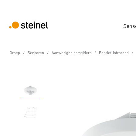
Sens
Groep
Sensoren
Aanwezigheidsmelders
Passief-Infrarood
Aanwezigheidsmelder - Professional Line
IS 3360 DALI-2 APC - 
Eigenschappen
Technische gegevens
Productdetails