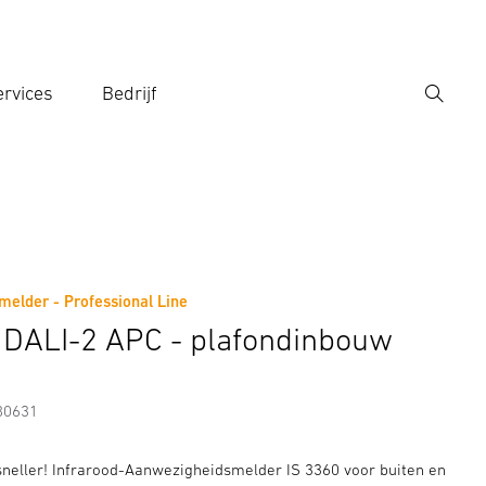
rvices
Bedrijf
Zoek
r een zoekterm in
elder - Professional Line
Fabrikantinformatie
Toebehoren
 DALI-2 APC - plafondinbouw
80631
 sneller! Infrarood-Aanwezigheidsmelder IS 3360 voor buiten en