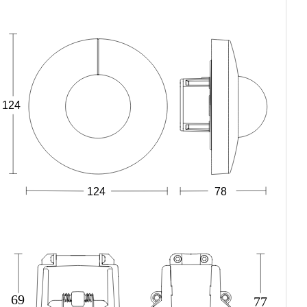
124
124
78
69
77