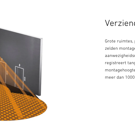
Verzien
Grote ruimtes,
zelden montage
aanwezigheidsm
registreert tan
montagehoogtes
meer dan 1000 