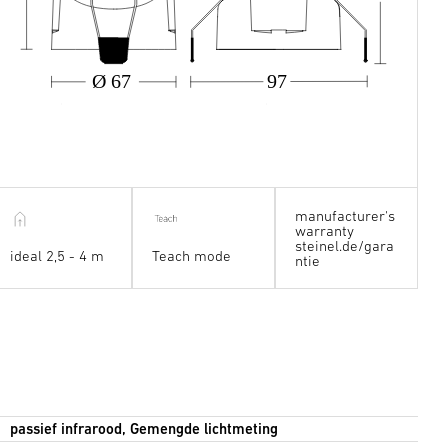
Ø 67
97
manufacturer's
warranty
steinel.de/gara
ideal 2,5 - 4 m
Teach mode
ntie
passief infrarood, Gemengde lichtmeting