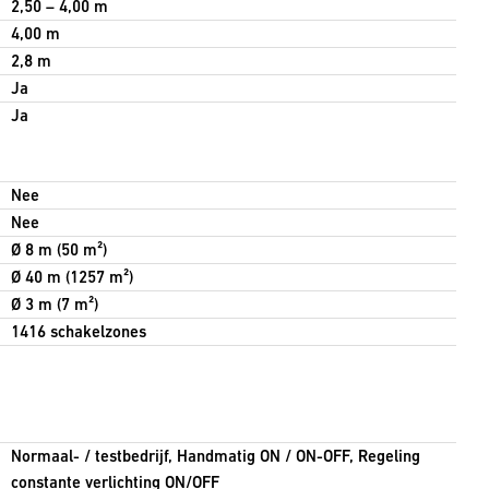
2,50 – 4,00 m
4,00 m
2,8 m
Ja
Ja
Nee
Nee
Ø 8 m (50 m²)
Ø 40 m (1257 m²)
Ø 3 m (7 m²)
1416 schakelzones
Normaal- / testbedrijf, Handmatig ON / ON-OFF, Regeling
constante verlichting ON/OFF