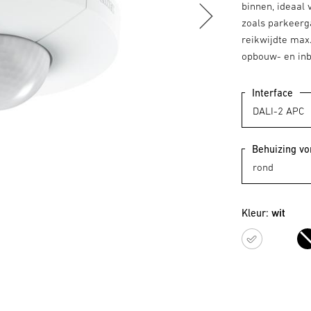
binnen, ideaal
zoals parkeerg
reikwijdte max.
opbouw- en inb
Interface
Behuizing v
Kleur:
wit
wit