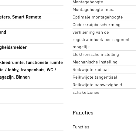
Montagehoogte
Montagehoogte max.
meters, Smart Remote
Optimale montagehoogte
Onderkruipbescherming
ond
verkleining van de
registratiehoek per segment
mogelijk
gheidsmelder
Elektronische instelling
Mechanische instelling
mkleedruimte, functionele ruimte
Reikwijdte radiaal
ie / lobby, trappenhuis, WC /
gazijn, Binnen
Reikwijdte tangentiaal
Reikwijdte aanwezigheid
schakelzones
Functies
Functies