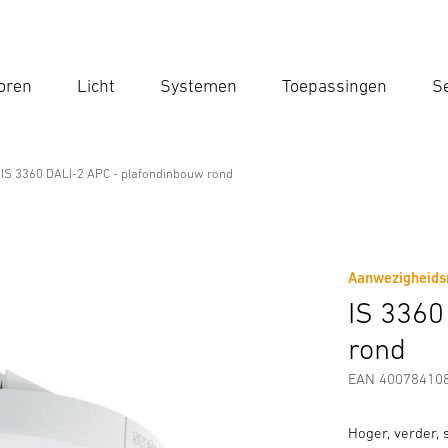
oren
Licht
Systemen
Toepassingen
Se
Voe
Zoek
IS 3360 DALI-2 APC - plafondinbouw rond
plafondinbouw rond
Aanwezigheidsm
Downloads
Veiligheids- en Waarschuwingsinstructies
IS 3360
rond
EAN 40078410
Hoger, verder,