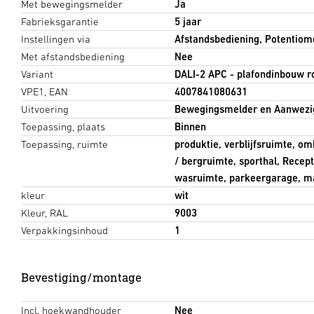
Met bewegingsmelder
Ja
Fabrieksgarantie
5 jaar
Instellingen via
Afstandsbediening, Potentio
Met afstandsbediening
Nee
Variant
DALI-2 APC - plafondinbouw r
VPE1, EAN
4007841080631
Uitvoering
Bewegingsmelder en Aanwezi
Toepassing, plaats
Binnen
Toepassing, ruimte
produktie, verblijfsruimte, o
/ bergruimte, sporthal, Recept
wasruimte, parkeergarage, ma
kleur
wit
Kleur, RAL
9003
Verpakkingsinhoud
1
Bevestiging/montage
Incl. hoekwandhouder
Nee