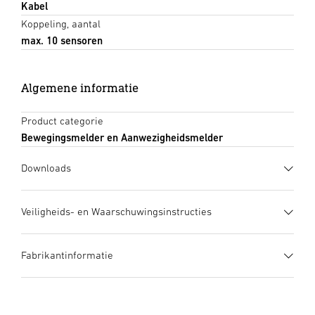
Kabel
Koppeling, aantal
max. 10 sensoren
Algemene informatie
Product categorie
Bewegingsmelder en Aanwezigheidsmelder
Downloads
Gegevensblad
(PDF, 1528 KB)
Veiligheids- en Waarschuwingsinstructies
Download starten
1. Belangrijke productinformatie
Fabrikantinformatie
Zorgvuldig doorlezen en bewaren a.u.b.! – Rechten uit het
Gebruiksaanwijzing
(PDF, 50 MB)
auteursrecht voorbehouden. Vermenigvuldiging, ook
Download starten
Fabrikant
gedeeltelijk, is alleen met onze toestemming geoorloofd.
STEINEL GmbH