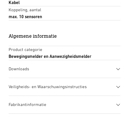
Kabel
Koppeling, aantal
max. 10 sensoren
Algemene informatie
Product categorie
Bewegingsmelder en Aanwezigheidsmelder
Downloads
Gegevensblad
(PDF, 1299 KB)
Veiligheids- en Waarschuwingsinstructies
Download starten
1. Belangrijke productinformatie
Fabrikantinformatie
Zorgvuldig doorlezen en bewaren a.u.b.! – Rechten uit het
Gebruiksaanwijzing
(PDF, 50 MB)
auteursrecht voorbehouden. Vermenigvuldiging, ook
Download starten
Fabrikant
gedeeltelijk, is alleen met onze toestemming geoorloofd.
STEINEL GmbH