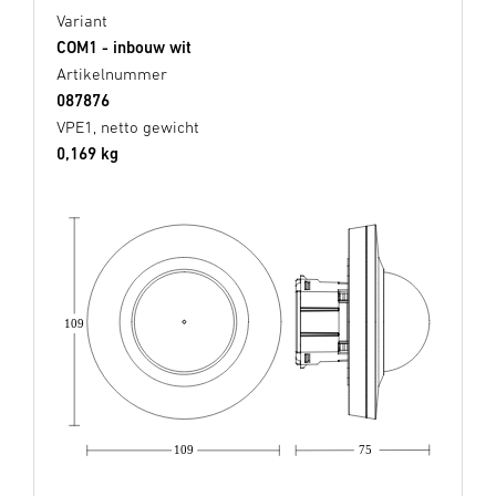
Variant
COM1 - inbouw wit
Artikelnummer
087876
VPE1, netto gewicht
0,169 kg
109
109
75