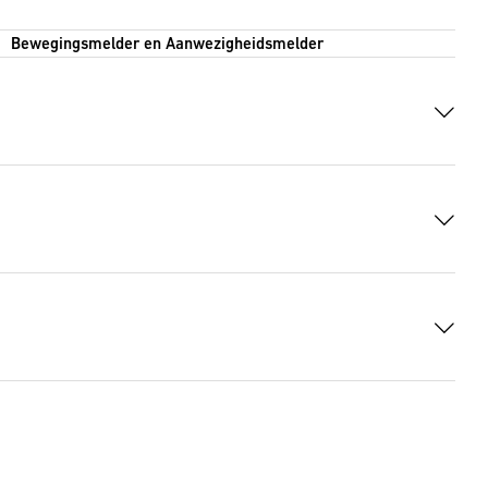
Bewegingsmelder en Aanwezigheidsmelder
g
(PDF, 5 MB)
4 KB)