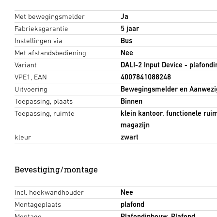
Met bewegingsmelder
Ja
Fabrieksgarantie
5 jaar
Instellingen via
Bus
Met afstandsbediening
Nee
Variant
DALI-2 Input Device - plafond
VPE1, EAN
4007841088248
Uitvoering
Bewegingsmelder en Aanwezi
Toepassing, plaats
Binnen
Toepassing, ruimte
klein kantoor, functionele rui
magazijn
kleur
zwart
Bevestiging/montage
Incl. hoekwandhouder
Nee
Montageplaats
plafond
Montage
Plafondinbouw, Plafond