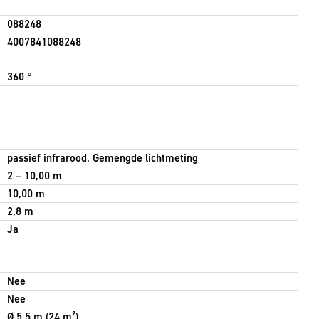
088248
4007841088248
360 °
passief infrarood, Gemengde lichtmeting
2 – 10,00 m
10,00 m
2,8 m
Ja
Nee
Nee
Ø 5.5 m (24 m²)