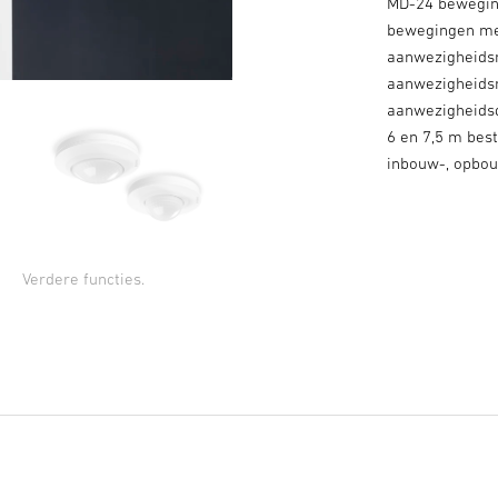
MD-24 bewegin
bewegingen me
aanwezigheidsm
aanwezigheidsm
aanwezigheidsd
6 en 7,5 m best
inbouw-, opbou
Verdere functies.