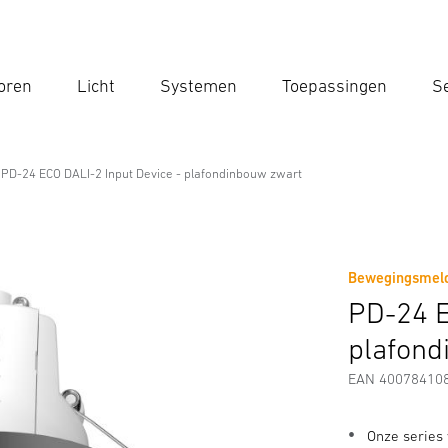
oren
Licht
Systemen
Toepassingen
Se
Voe
Zoek
PD-24 ECO DALI-2 Input Device - plafondinbouw zwart
 Professional Line
t Device - plafondinbouw zwart
Bewegingsmeld
Veiligheids- en Waarschuwingsinstructies
Fabrikantinformatie
PD-24 E
plafond
EAN 40078410
Onze series