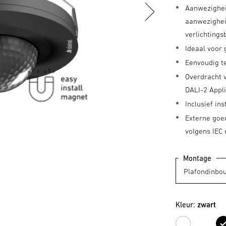
Aanwezighei
aanwezighei
verlichting
Ideaal voor
Eenvoudig t
Overdracht 
DALI-2 Appli
Inclusief i
Externe goe
volgens IEC
Montage
Kleur:
zwart