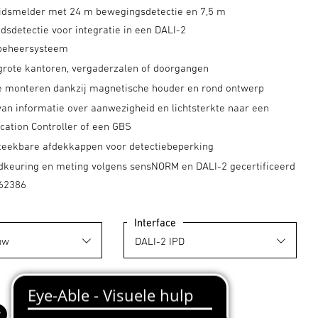
dsmelder met 24 m bewegingsdetectie en 7,5 m
dsdetectie voor integratie in een DALI-2
sbeheersysteem
 grote kantoren, vergaderzalen of doorgangen
e monteren dankzij magnetische houder en rond ontwerp
van informatie over aanwezigheid en lichtsterkte naar een
cation Controller of een GBS
nsteekbare afdekkappen voor detectiebeperking
dkeuring en meting volgens sensNORM en DALI-2 gecertificeerd
 62386
Interface