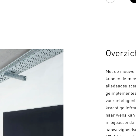
wit
Overzic
Met de nieuwe 
kunnen de mee
alledaagse sce
geïmplementeer
voor intelligen
krachtige infr
naar wens kan
in bijpassende
aanwezigheids