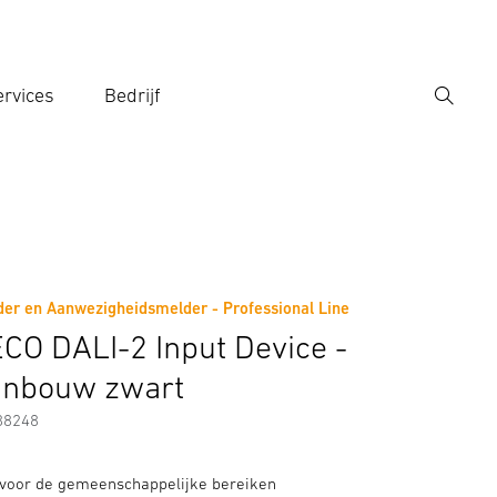
rvices
Bedrijf
Zoek
r een zoekterm in
er en Aanwezigheidsmelder - Professional Line
Toebehoren
CO DALI-2 Input Device -
inbouw zwart
88248
 voor de gemeenschappelijke bereiken