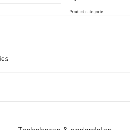
Product categorie
EU-Conformiteitsverklarin
Download starten
ies
Quick Start Guide
(PDF, 291
Download starten
Productbrochure
Download starten
Toebehoren & onderdelen