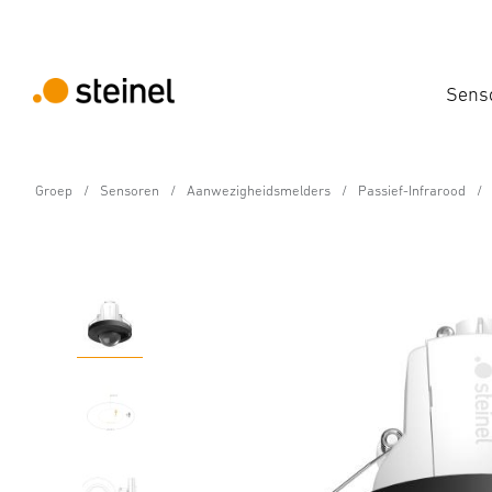
Sens
Groep
Sensoren
Aanwezigheidsmelders
Passief-Infrarood
Bewegingsmelder en Aanwezigheidsmelder -
PD-24 ECO DALI-2 Inpu
Eigenschappen
Technische gegevens
Downloads