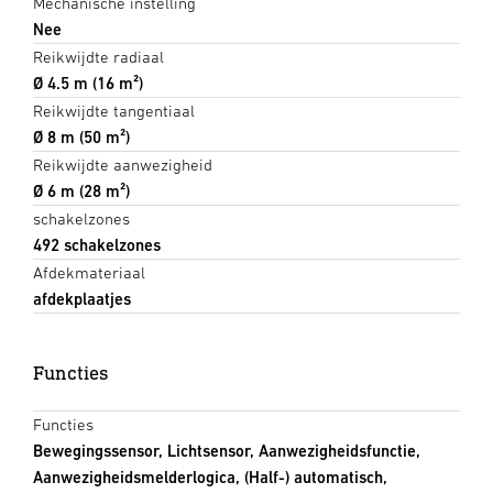
Mechanische instelling
Nee
Reikwijdte radiaal
Ø 4.5 m (16 m²)
Reikwijdte tangentiaal
Ø 8 m (50 m²)
Reikwijdte aanwezigheid
Ø 6 m (28 m²)
schakelzones
492 schakelzones
Afdekmateriaal
afdekplaatjes
Functies
Functies
Bewegingssensor, Lichtsensor, Aanwezigheidsfunctie,
Aanwezigheidsmelderlogica, (Half-) automatisch,