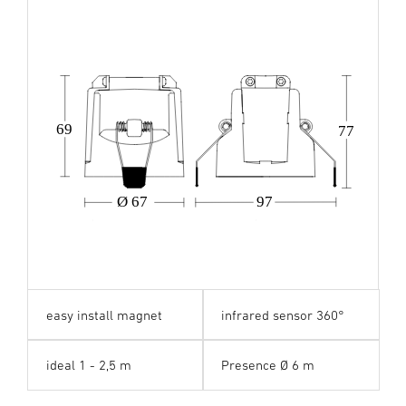
69
77
Ø 67
97
easy install magnet
infrared sensor 360°
ideal 1 - 2,5 m
Presence Ø 6 m