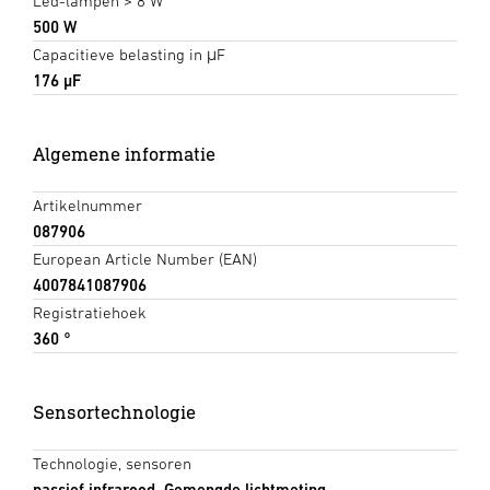
Led-lampen > 8 W
500 W
Capacitieve belasting in μF
176 µF
Algemene informatie
Artikelnummer
087906
European Article Number (EAN)
4007841087906
Registratiehoek
360 °
Sensortechnologie
Technologie, sensoren
passief infrarood, Gemengde lichtmeting