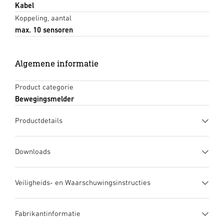
Kabel
Koppeling, aantal
max. 10 sensoren
Algemene informatie
Product categorie
Bewegingsmelder
Productdetails
Downloads
Gegevensblad
(PDF, 1339 KB)
Veiligheids- en Waarschuwingsinstructies
Download starten
1. Belangrijke productinformatie
Fabrikantinformatie
Zorgvuldig doorlezen en bewaren a.u.b.! – Rechten uit het
Gebruiksaanwijzing
(PDF, 7 MB)