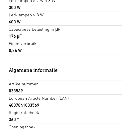
Led-lampen > 2 W < 8 W
300 W
Led-lampen > 8 W
600 W
Capacitieve belasting in μF
176 µF
Eigen verbruik
0,26 W
Algemene informatie
Artikelnummer
033569
European Article Number (EAN)
4007841033569
Registratiehoek
360 °
Openingshoek