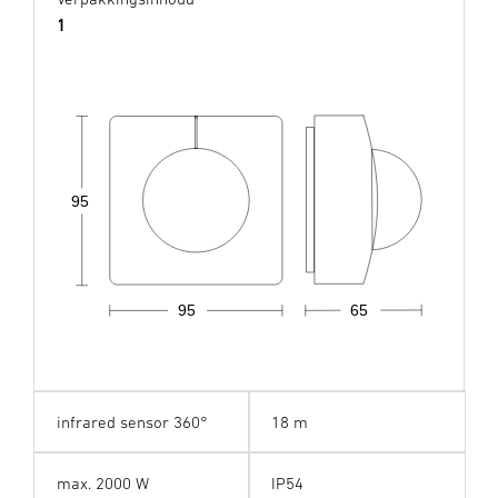
1
95
95
65
infrared sensor 360°
18 m
max. 2000 W
IP54