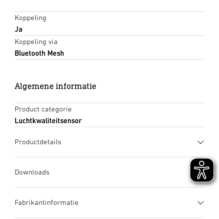
Koppeling
Ja
Koppeling via
Bluetooth Mesh
Algemene informatie
Product categorie
Luchtkwaliteitsensor
Productdetails
Downloads
Gegevensblad
(PDF, 1167 KB)
Fabrikantinformatie
Download starten