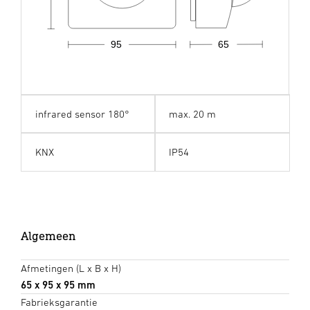
95
65
infrared sensor 180°
max. 20 m
KNX
IP54
Algemeen
Afmetingen (L x B x H)
65 x 95 x 95 mm
Fabrieksgarantie