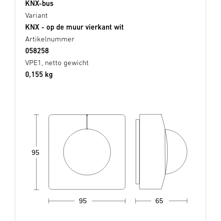
KNX-bus
Variant
KNX - op de muur vierkant wit
Artikelnummer
058258
VPE1, netto gewicht
0,155 kg
95
95
65