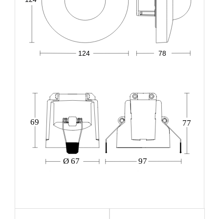
124
78
69
77
Ø 67
97