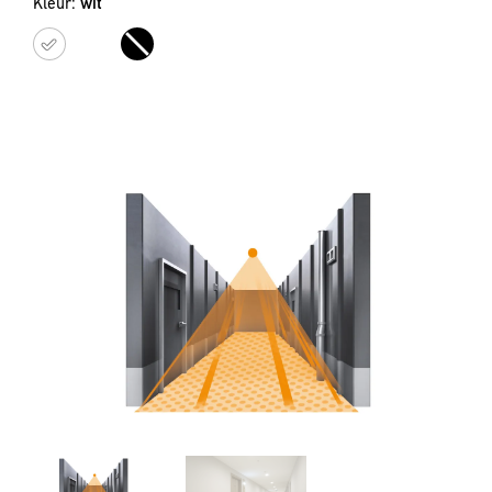
Kleur:
wit
wit
zwart