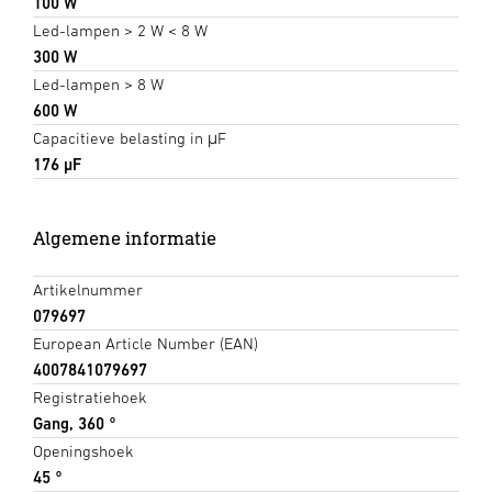
100 W
Led-lampen > 2 W < 8 W
300 W
Led-lampen > 8 W
600 W
Capacitieve belasting in μF
176 µF
Algemene informatie
Artikelnummer
079697
European Article Number (EAN)
4007841079697
Registratiehoek
Gang, 360 °
Openingshoek
45 °