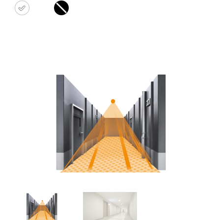
wit
zwart