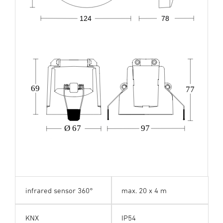
124
78
69
77
Ø 67
97
infrared sensor 360°
max. 20 x 4 m
KNX
IP54