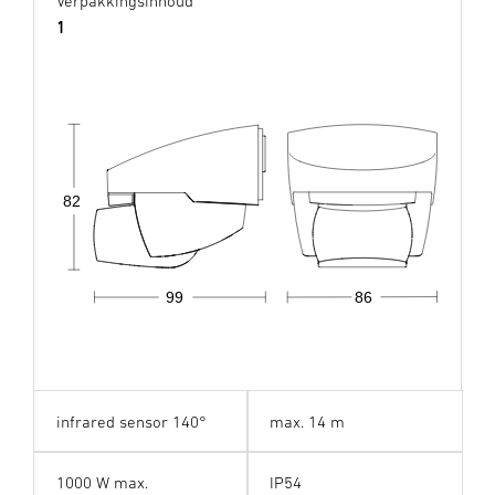
Verpakkingsinhoud
1
82
99
86
infrared sensor 140°
max. 14 m
1000 W max.
IP54