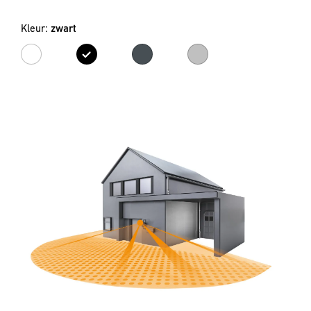
Kleur:
zwart
wit
zwart
antraciet
zilver