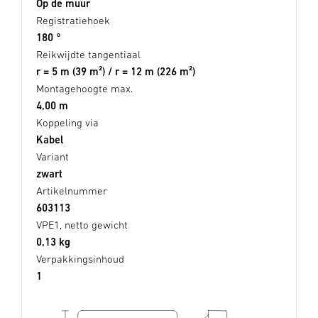
Op de muur
Registratiehoek
180 °
Reikwijdte tangentiaal
r = 5 m (39 m²) / r = 12 m (226 m²)
Montagehoogte max.
4,00 m
Koppeling via
Kabel
Variant
zwart
Artikelnummer
603113
VPE1, netto gewicht
0,13 kg
Verpakkingsinhoud
1