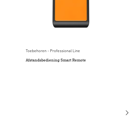
uitsluitend door een gespecialiseerd bedrijf worden
uitgevoerd.
Aanbestedingstekst PDF
(PDF, 109 KB)
Download starten
3. Gebruik volgens de voorschriften
De sensorschakelaars zijn voorzien van een pyrosensor,
die de onzichtbare warmtestraling van bewegende
Afstandsbediening Smart
Aanbestedingstekst RTF
(RTF, 43 KB)
Remote optioneel
lichamen (mensen, dieren enz.) registreert. Deze zo
Toebehoren - Professional Line
Download starten
geregistreerde warmtestraling wordt elektronisch
Afstandsbediening Smart Remote
omgezet en een aangesloten apparaat (bijv. een lamp)
wordt ingeschakeld.
EU-Conformiteitsverklaring
(PDF, 122 KB)
Download starten
4. Elektrische aansluiting
Let op: Verwisseling van de aansluitingen kan leiden tot
Revit
(RFA, 2124 KB)
beschadiging van de apparatuur. Opmerking: Het
Download starten
verwisselen van de aansluitingen heeft in het apparaat of
in uw meterkast kortsluiting tot gevolg. In dit geval moeten
Licht
de afzonderlijke kabels nogmaals geïdentificeerd en
Informatiemateriaal
(PDF, 3 MB)
opnieuw verbonden worden.
Sensoren
Download starten