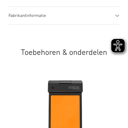
1. Belangrijke productinformatie
Fabrikantinformatie
Zorgvuldig doorlezen en bewaren a.u.b.! – Rechten uit het
Gebruiksaanwijzing
(PDF, 1534 KB)
auteursrecht voorbehouden. Vermenigvuldiging, ook
Download starten
4-voudig pyrosysteem
Fabrikant
UV-bestendig kunststof
gedeeltelijk, is alleen met onze toestemming geoorloofd.
STEINEL GmbH
Dieselstraße 80-84
Schakelschema's
(PDF, 478 KB)
2. Algemene veiligheidsvoorschriften
33442 Herzebrock-Clarholz
Download starten
Toebehoren & onderdelen
Gevaar voor elektrische schokken! 230 V is
Duitsland
levensgevaarlijk! Voor alle werkzaamheden aan het
product@steinel.de
apparaat dient de spanningstoevoer te worden
Technische gegevens
(PDF, 311 KB)
onderbroken! Bij de montage moet de aan te sluiten
Download starten
elektrische kabel spanningsvrij zijn. Daarom eerst de
stroom uitschakelen en op spanningsloosheid testen met
een spanningstester. Bij de installatie van het apparaat
Aanbestedingstekst DOCX
(DOCX, 8432 Bytes)
Inclusief hoek-wandhouder
Inclusief afstandsbediening
wordt met netspanning gewerkt. Dit moet vakkundig en
RC9
Download starten
volgens de gebruikelijke installatievoorschriften en
aansluitingsvoorwaarden worden uitgevoerd (bijv. DE - VDE
Aanbestedingstekst GAEB
(XML, 24 KB)
0100, AT - ÖVE / ÖNORM E8001-1, CH - SEV 1000). Gebruik
Download starten
uitsluitend originele reserveonderdelen. Reparaties mogen