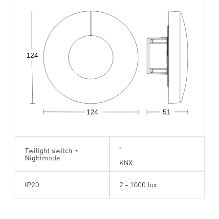
124
124
51
Twilight switch +
Nightmode
KNX
IP20
2 - 1000 lux