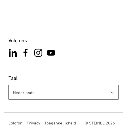
6. Verwijderen
Elektrische apparaten, toebehoren en verpakkingen dienen
milieuvriendelijk gerecycled te worden. Doe elektrische
apparaten niet bij het huisvuil! Alleen voor EU-landen:
Conform de geldende Europese richtlijn voor verbruikte
elektrische en elektronische apparatuur en hun
Volg ons
implementatie in nationaal recht, dienen niet langer
bruikbare elektrische apparaten gescheiden ingezameld
en milieuvriendelijk gerecycled te worden.
Taal
Colofon
Privacy
Toegankelijkheid
© STEINEL 2026