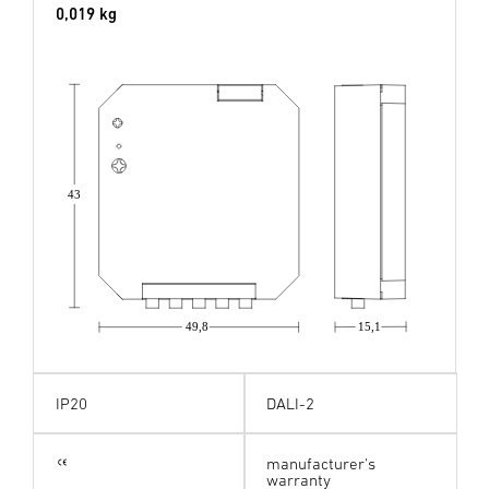
0,019 kg
43
49,8
15,1
IP20
DALI-2
manufacturer's
warranty