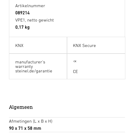
Artikelnummer
089214
VPE1, netto gewicht
0,17 kg
KNX
KNX Secure
manufacturer's
warranty
steinel.de/garantie
CE
Algemeen
Afmetingen (L x B x H)
90 x 71 x 58 mm