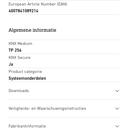
European Article Number (EAN)
4007841089214
Algemene informatie
KNX Medium
TP 256
KNX Secure
Ja
Product categorie
Systeemonderdelen
Downloads
Gegevensblad
(PDF, 673 KB)
Veiligheids- en Waarschuwingsinstructies
Download starten
1. Belangrijke productinformatie
Fabrikantinformatie
Zorgvuldig doorlezen en bewaren a.u.b.! – Rechten uit het