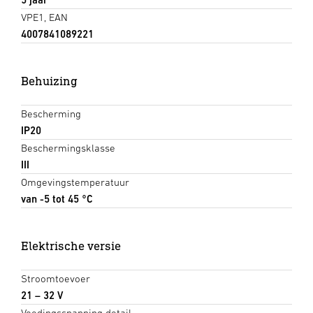
VPE1, EAN
4007841089221
Behuizing
Bescherming
IP20
Beschermingsklasse
III
Omgevingstemperatuur
van -5 tot 45 °C
Elektrische versie
Stroomtoevoer
21 – 32 V
Voedingsspanning detail