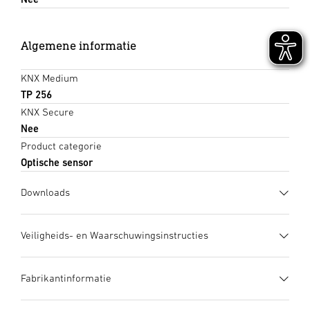
Algemene informatie
KNX Medium
TP 256
KNX Secure
Nee
Product categorie
Optische sensor
Downloads
Gegevensblad
(PDF, 1293 KB)
Veiligheids- en Waarschuwingsinstructies
Download starten
1. Belangrijke productinformatie
Fabrikantinformatie
Zorgvuldig doorlezen en bewaren a.u.b.! – Rechten uit het
Gebruiksaanwijzing
(PDF, 5 MB)
auteursrecht voorbehouden. Vermenigvuldiging, ook
Download starten
Fabrikant