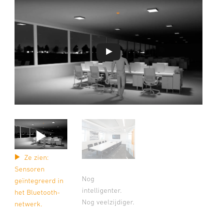
Ze zien:
Sensoren
Nog
geïntegreerd in
intelligenter.
het Bluetooth-
Nog veelzijdiger.
netwerk.