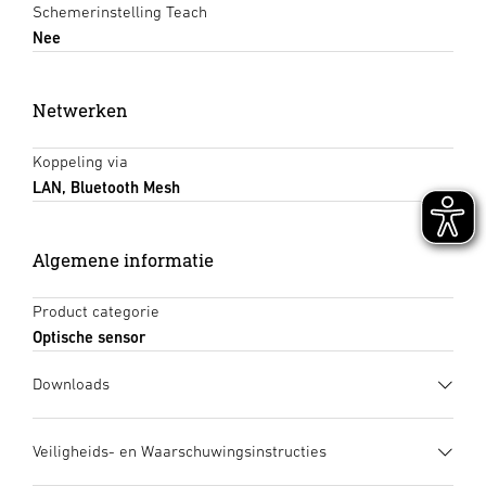
Schemerinstelling Teach
Nee
Netwerken
Koppeling via
LAN, Bluetooth Mesh
Algemene informatie
Product categorie
Optische sensor
Downloads
Gegevensblad
(PDF, 1151 KB)
Veiligheids- en Waarschuwingsinstructies
Download starten