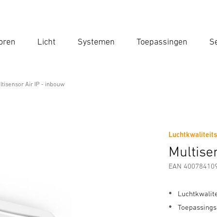
oren
Licht
Systemen
Toepassingen
Se
Voe
Zoek
ltisensor Air IP - inbouw
nbouw
Luchtkwaliteits
Downloads
Fabrikantinformatie
Multise
EAN 40078410
Luchtkwalit
Toepassings