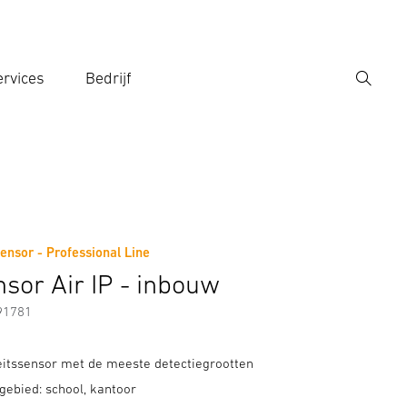
rvices
Bedrijf
Zoek
r een zoekterm in
ensor - Professional Line
nsor Air IP - inbouw
91781
eitssensor met de meeste detectiegrootten
gebied: school, kantoor