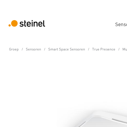
Sens
Groep
Sensoren
Smart Space Sensoren
True Presence
Mu
Luchtkwaliteitsensor - Professional Line
Multisensor Air IP - i
Eigenschappen
Technische gegevens
Productdetails