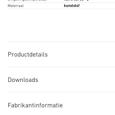
Materiaal
kunststof
Productdetails
Downloads
Gegevensblad
(PDF, 1167 KB)
Download starten
Fabrikantinformatie