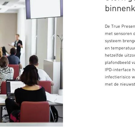
binnenk
De True Presen
met sensoren d
systeem brengen
en temperatuur
hetzelfde uitz
plafondbeeld v
IPD-interface h
infectierisico
met de nieuwst