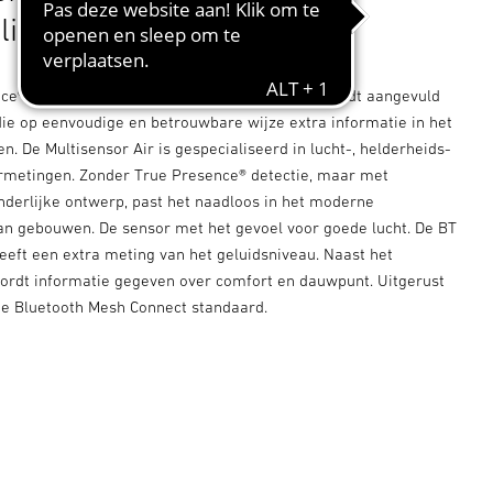
limaat.
ce® productfamilie stelt nieuwe normen. Dit wordt aangevuld
ie op eenvoudige en betrouwbare wijze extra informatie in het
. De Multisensor Air is gespecialiseerd in lucht-, helderheids-
metingen. Zonder True Presence® detectie, maar met
onderlijke ontwerp, past het naadloos in het moderne
an gebouwen. De sensor met het gevoel voor goede lucht. De BT
eeft een extra meting van het geluidsniveau. Naast het
 wordt informatie gegeven over comfort en dauwpunt. Uitgerust
e Bluetooth Mesh Connect standaard.