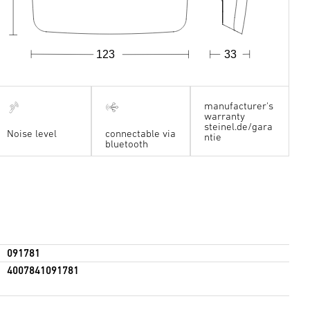
123
33
manufacturer's
warranty
steinel.de/gara
Noise level
connectable via
ntie
bluetooth
091781
4007841091781