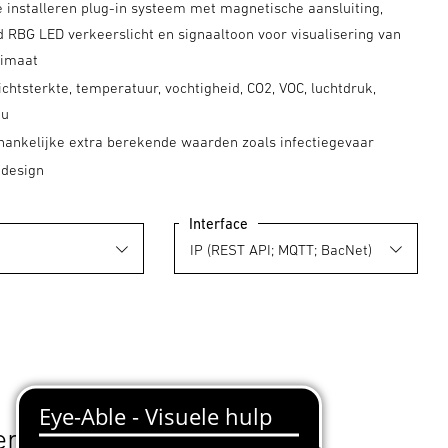
e installeren plug-in systeem met magnetische aansluiting,
 RBG LED verkeerslicht en signaaltoon voor visualisering van
limaat
ichtsterkte, temperatuur, vochtigheid, CO2, VOC, luchtdruk,
au
fhankelijke extra berekende waarden zoals infectiegevaar
 design
Interface
ericht op een gezond