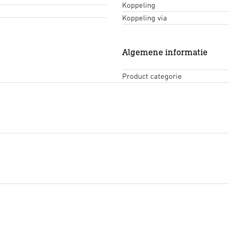
Koppeling
Koppeling via
Algemene informatie
Product categorie
EU-Conformiteitsverklarin
Download starten