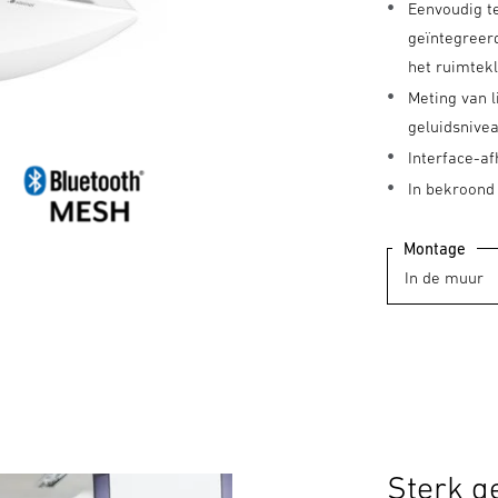
Eenvoudig t
geïntegreerd
het ruimtek
Meting van l
geluidsnive
Interface-a
In bekroond
Montage
Sterk g