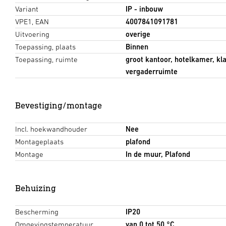
Variant
IP - inbouw
VPE1, EAN
4007841091781
Uitvoering
overige
Toepassing, plaats
Binnen
Toepassing, ruimte
groot kantoor, hotelkamer, kla
vergaderruimte
Bevestiging/montage
Incl. hoekwandhouder
Nee
Montageplaats
plafond
Montage
In de muur, Plafond
Behuizing
Bescherming
IP20
Omgevingstemperatuur
van 0 tot 50 °C