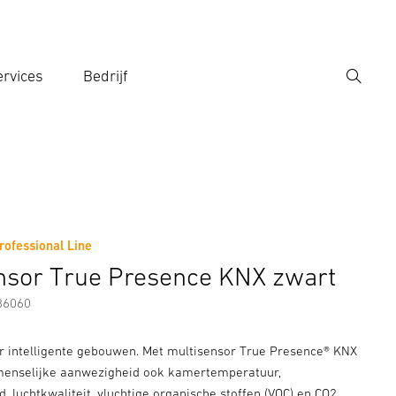
rvices
Bedrijf
Zoek
r een zoekterm in
rofessional Line
Fabrikantinformatie
Toebehoren
nsor True Presence KNX zwart
86060
or intelligente gebouwen. Met multisensor True Presence® KNX
menselijke aanwezigheid ook kamertemperatuur,
d, luchtkwaliteit, vluchtige organische stoffen (VOC) en CO2