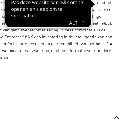
eurige aanwezigheidsmelder aller tijden is uitgegroeid tot
lijk orgaan. Naast echte aanwezigheidsregistratie van mensen
ertemperatuur, luchtvochtigheid, luchtdruk, vluchtige
fen (VOC) en CO₂ gemeten. Informatie die structureel helpt bij
ing van gebouwenautomatisering. In deze combinatie is de
ue Presence® KNX een investering in de intelligentie van een
comfort voor mensen en in de rendabiliteit van het bedrijf. Al
 van boven - nauwkeurige, digitale informatie voor modern
ement.