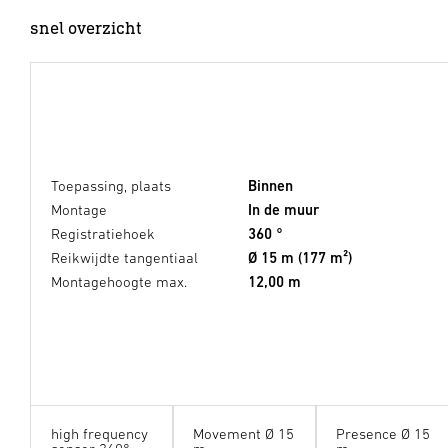
snel overzicht
Toepassing, plaats
Binnen
Montage
In de muur
Registratiehoek
360 °
Reikwijdte tangentiaal
Ø 15 m (177 m²)
Montagehoogte max.
12,00 m
high frequency
Movement Ø 15
Presence Ø 15