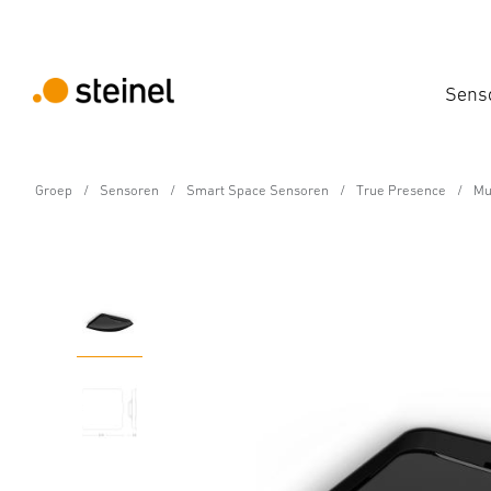
Sens
Groep
Sensoren
Smart Space Sensoren
True Presence
Mu
Multisensor - Professional Line
Multisensor True Pres
Eigenschappen
Technische gegevens
Productdetails