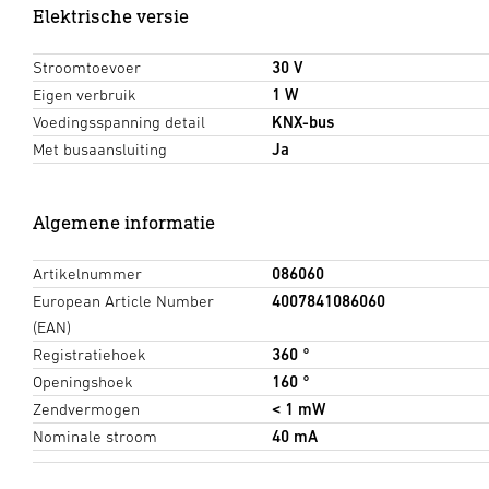
Elektrische versie
Stroomtoevoer
30 V
Eigen verbruik
1 W
Voedingsspanning detail
KNX-bus
Met busaansluiting
Ja
Algemene informatie
Artikelnummer
086060
European Article Number
4007841086060
(EAN)
Registratiehoek
360 °
Openingshoek
160 °
Zendvermogen
< 1 mW
Nominale stroom
40 mA