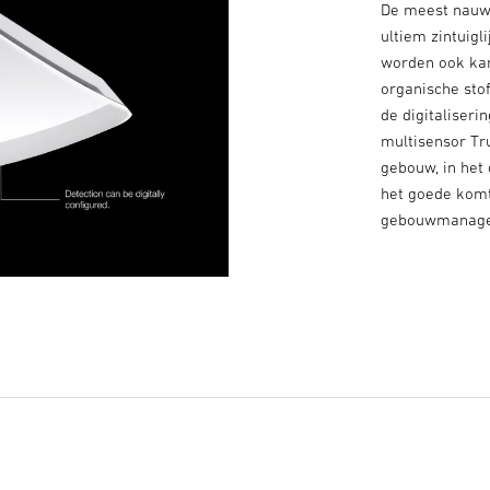
De meest nauwk
ultiem zintuig
worden ook kam
organische stof
de digitaliser
multisensor Tr
gebouw, in het 
het goede komt
gebouwmanag