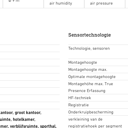
Ø 9 m
air humidity
air pressure
Sensortechnologie
Technologie, sensoren
Montagehoogte
Montagehoogte max.
Optimale montagehoogte
Montagehöhe max. True
Presence Erfassung
HF-techniek
Registratie
Onderkruipbescherming
kantoor, groot kantoor,
verkleining van de
ruimte, hotelkamer,
registratiehoek per segment
er, verblijfsruimte, sporthal,