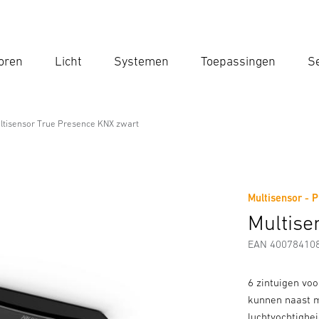
oren
Licht
Systemen
Toepassingen
Se
Voe
Zoek
ltisensor True Presence KNX zwart
ence KNX zwart
Multisensor - P
Downloads
Veiligheids- en Waarschuwingsinstructies
Multise
EAN 40078410
6 zintuigen vo
kunnen naast 
luchtvochtighei