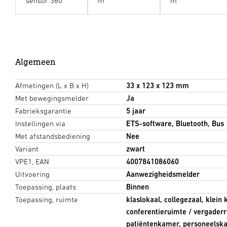
sensor 360°
m
m
Algemeen
Afmetingen (L x B x H)
33 x 123 x 123 mm
Met bewegingsmelder
Ja
Fabrieksgarantie
5 jaar
Instellingen via
ETS-software, Bluetooth, Bus
Met afstandsbediening
Nee
Variant
zwart
VPE1, EAN
4007841086060
Uitvoering
Aanwezigheidsmelder
Toepassing, plaats
Binnen
Toepassing, ruimte
klaslokaal, collegezaal, klein 
conferentieruimte / vergader
patiëntenkamer, personeelskam