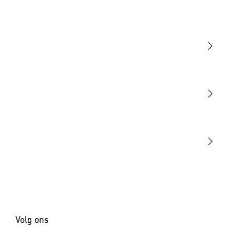
Licht
Sensoren
STEINEL Tools
Onze missie
STEINEL Solutions
Contact
Volg ons