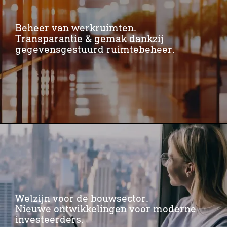
Beheer van werkruimten.
Transparantie & gemak dankzij
gegevensgestuurd ruimtebeheer.
Welzijn voor de bouwsector.
Nieuwe ontwikkelingen voor moderne
investeerders.