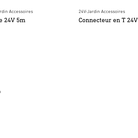
Référence
rdin Accessoires
24V-Jardin Accessoires
Référence article
e 24V 5m
Connecteur en T 24V
européenne (EAN)
Informations générales
Catègorie de produits
n