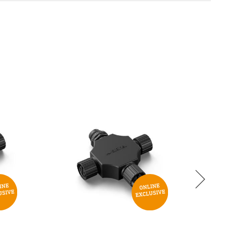
2
Oui
Non
24 V