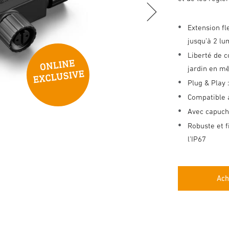
Extension fl
jusqu’à 2 lu
Liberté de c
jardin en 
Plug & Play 
Compatible 
Avec capucho
Robuste et f
l’IP67
Ach