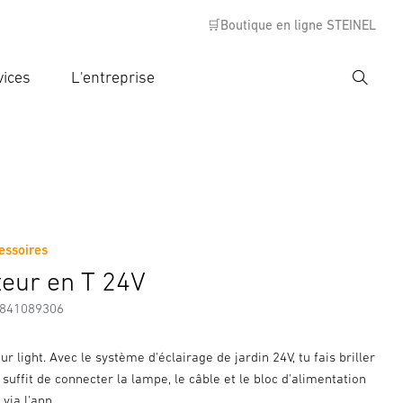
🛒Boutique en ligne STEINEL
vices
L'entreprise
Recher
rer critère de recherche
rche
essoires
s
Informations sur le fabricant
Accessoires
eur en T 24V
7841089306
ur light. Avec le système d'éclairage de jardin 24V, tu fais briller
l suffit de connecter la lampe, le câble et le bloc d'alimentation
 via l'app.