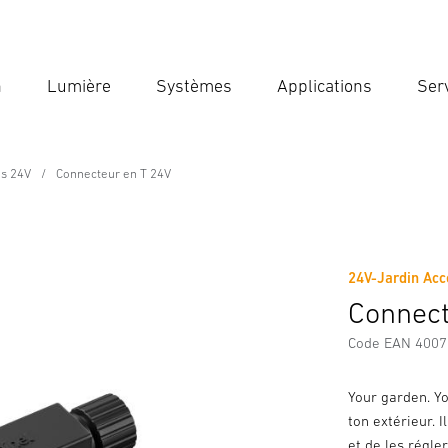
n
Lumière
Systèmes
Applications
Ser
Ent
Reche
es 24V
Connecteur en T 24V
24V-Jardin Acc
Téléchargements
Consignes de Sécurité et Avertissement
Connect
Code EAN 400
Your garden. Yo
ton extérieur. I
et de les régler