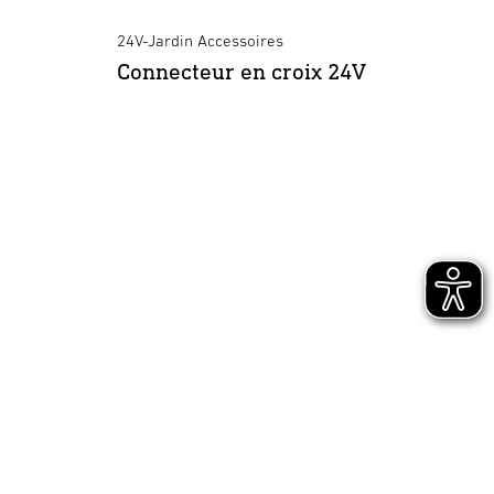
089306
24V-Jardin Accessoires
24V-Ja
4007841089306
Connecteur en croix 24V
Alim
24V-Jardin Accessoires