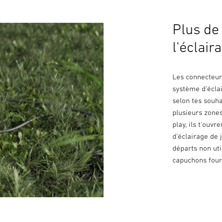
Plus de 
l'éclair
Les connecteurs
système d'éclai
selon tes souha
plusieurs zone
play, ils t'ouv
d'éclairage de 
départs non ut
capuchons four