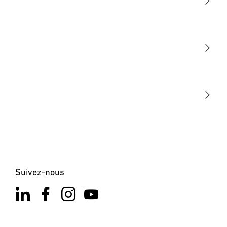
Lumière
Détection
STEINEL Tools
Notre mission
STEINEL Solutions
Contact
Suivez-nous