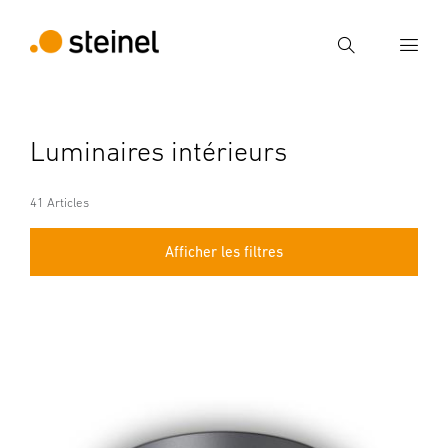
Recherche
Entrer critère de recherche
Luminaires intérieurs
Recherche
41 Articles
Afficher les filtres