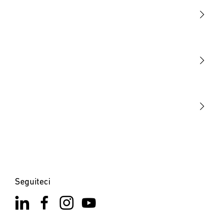
Luce
Sensori
STEINEL Tools
La nostra missione
STEINEL Solutions
Contatto
Seguiteci