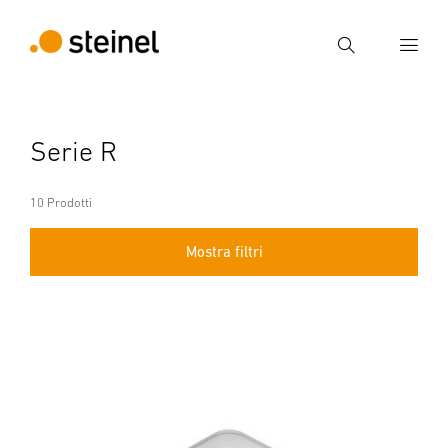
Ricerca
Inserire il termine di ricerca
Serie R
Ricerca
10 Prodotti
Mostra filtri