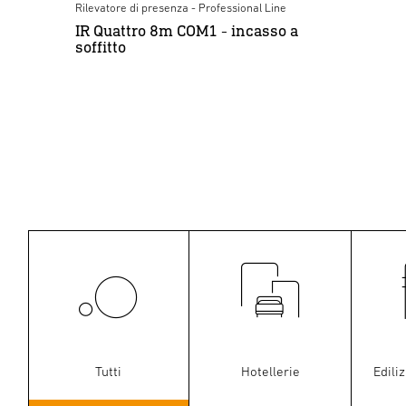
Rilevatore di presenza - Professional Line
Rile
IR Quattro 8m COM1 - incasso a
IR
soffitto
bi
Tutti
Hotellerie
Edili