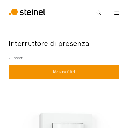
Ricerca
Inserire il termine di ricerca
Interruttore di presenza
Ricerca
2 Prodotti
Mostra filtri