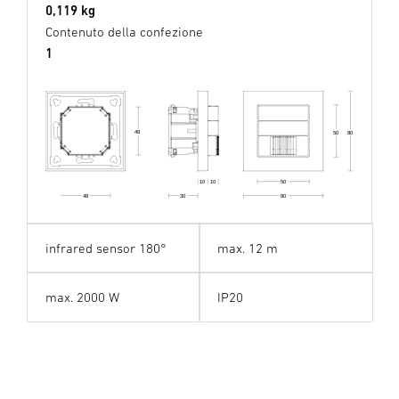
0,119 kg
Contenuto della confezione
1
48
50
80
50
10
10
80
48
30
infrared sensor 180°
max. 12 m
max. 2000 W
IP20