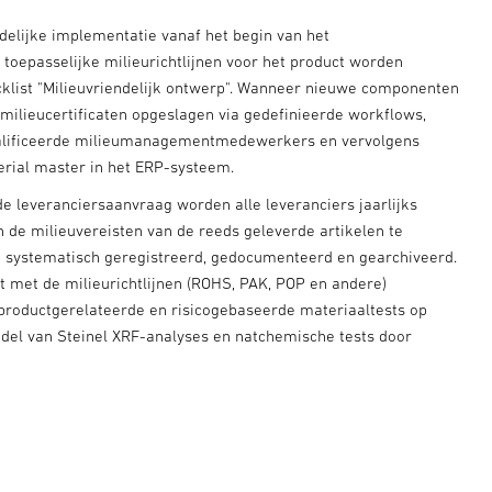
delijke implementatie vanaf het begin van het
toepasselijke milieurichtlijnen voor het product worden
klist "Milieuvriendelijk ontwerp". Wanneer nieuwe componenten
ilieucertificaten opgeslagen via gedefinieerde workflows,
walificeerde milieumanagementmedewerkers en vervolgens
erial master in het ERP-systeem.
de leveranciersaanvraag worden alle leveranciers jaarlijks
 de milieuvereisten van de reeds geleverde artikelen te
 systematisch geregistreerd, gedocumenteerd en gearchiveerd.
t met de milieurichtlijnen (ROHS, PAK, POP en andere)
productgerelateerde en risicogebaseerde materiaaltests op
del van Steinel XRF-analyses en natchemische tests door