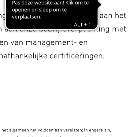
gsbestuur. Wij houden ons aan het
 aan onze bedrijfsverplichting met
tten van management- en
afhankelijke certificeringen.
het algemeen het voldoen aan vereisten; in engere zin,