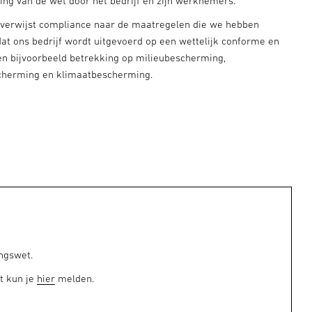
ving van de wet door het bedrijf en zijn werknemers.
 verwijst compliance naar de maatregelen die we hebben
t ons bedrijf wordt uitgevoerd op een wettelijk conforme en
en bijvoorbeeld betrekking op milieubescherming,
scherming en klimaatbescherming.
ngswet.
t kun je
hier
melden.