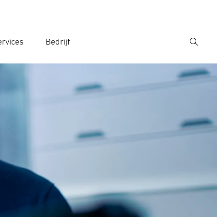
rvices
Bedrijf
Zoek
r een zoekterm in