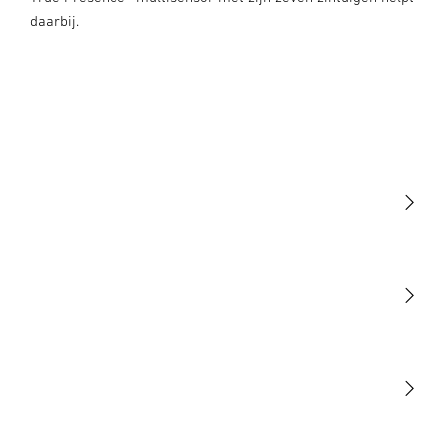
daarbij.
Licht
Sensoren
STEINEL Tools
Onze missie
STEINEL Solutions
Contact