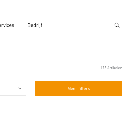
rvices
Bedrijf
Zoek
r een zoekterm in
178 Artikelen
Meer filters