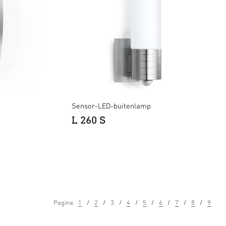
Sensor-LED-buitenlamp
L 260 S
Pagina
1
2
3
4
5
6
7
8
9