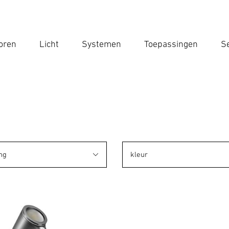
oren
Licht
Systemen
Toepassingen
Se
Voe
Zoek
ng
kleur