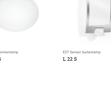
binnenlamp
E27 Sensor buitenlamp
S
L 22 S