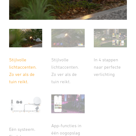
Stijlvolle
Stijlvolle
In 4 stappen
lichtaccenten.
lichtaccenten.
naar perfecte
Zo ver als de
Zo ver als de
verlichting
tuin reikt.
tuin reikt.
App-functies in
Eén systeem.
één oogopslag