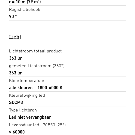
r = 10 m (79 m²)
Registratiehoek
90 °
Licht
Lichtstroom totaal product
363 lm
gemeten Lichtstroom (360°)
363 lm
Kleurtemperatuur
alle kleuren + 1800-4000 K
Kleurafwijking led
SDCM3
Type lichtbron
Led niet vervangbaar
Levensduur led L70B50 (25°)
> 60000