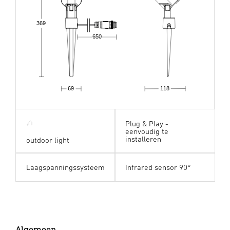
369
650
69
118
Plug & Play -
eenvoudig te
installeren
outdoor light
Laagspanningssysteem
Infrared sensor 90°
Algemeen