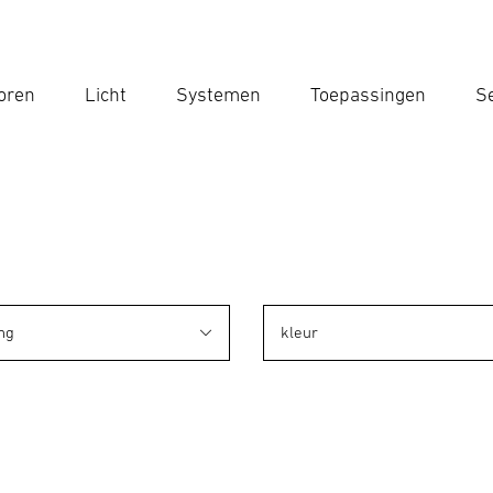
oren
Licht
Systemen
Toepassingen
Se
Voe
Zoek
ng
kleur