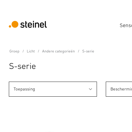
Sens
Groep
Licht
Andere categorieën
S-serie
S-serie
Toepassing
Beschermi