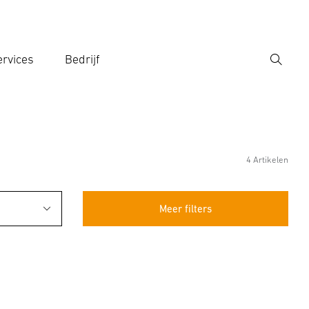
rvices
Bedrijf
Zoek
r een zoekterm in
4 Artikelen
Meer filters