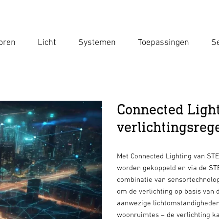
oren
Licht
Systemen
Toepassingen
Se
Voe
Zoek
Connected Ligh
verlichtingsreg
Met Connected Lighting van ST
worden gekoppeld en via de ST
combinatie van sensortechnologi
om de verlichting op basis van 
aanwezige lichtomstandigheden.
woonruimtes – de verlichting k