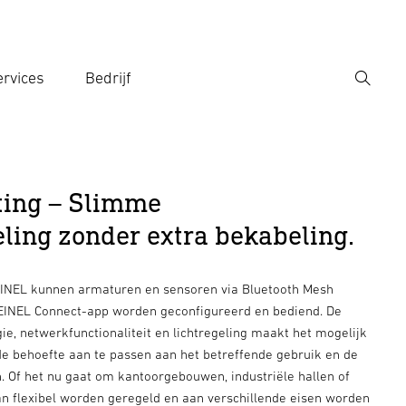
rvices
Bedrijf
Zoek
r een zoekterm in
ting – Slimme
eling zonder extra bekabeling.
EINEL kunnen armaturen en sensoren via Bluetooth Mesh
EINEL Connect-app worden geconfigureerd en bediend. De
e, netwerkfunctionaliteit en lichtregeling maakt het mogelijk
de behoefte aan te passen aan het betreffende gebruik en de
 Of het nu gaat om kantoorgebouwen, industriële hallen of
an flexibel worden geregeld en aan verschillende eisen worden