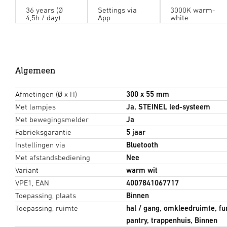
36 years (Ø
Settings via
3000K warm-
4,5h / day)
App
white
Algemeen
Afmetingen (Ø x H)
300 x 55 mm
Met lampjes
Ja, STEINEL led-systeem
Met bewegingsmelder
Ja
Fabrieksgarantie
5 jaar
Instellingen via
Bluetooth
Met afstandsbediening
Nee
Variant
warm wit
VPE1, EAN
4007841067717
Toepassing, plaats
Binnen
Toepassing, ruimte
hal / gang, omkleedruimte, fu
pantry, trappenhuis, Binnen