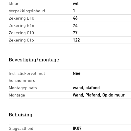
kleur
wit
Verpakkingsinhoud
1
Zekering B10
46
Zekering B16
74
Zekering C10
77
Zekering C16
122
Bevestiging/montage
Incl. stickervel met
Nee
huisnummers
Montageplaats
wand, plafond
Montage
Wand, Plafond, Op de muur
Behuizing
Slagvastheid
IK07