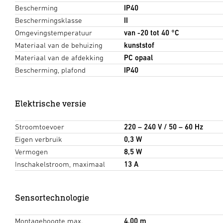
Bescherming
IP40
Beschermingsklasse
II
Omgevingstemperatuur
van -20 tot 40 °C
Materiaal van de behuizing
kunststof
Materiaal van de afdekking
PC opaal
Bescherming, plafond
IP40
Elektrische versie
Stroomtoevoer
220 – 240 V / 50 – 60 Hz
Eigen verbruik
0,3 W
Vermogen
8,5 W
Inschakelstroom, maximaal
13 A
Sensortechnologie
Montagehoogte max.
4,00 m