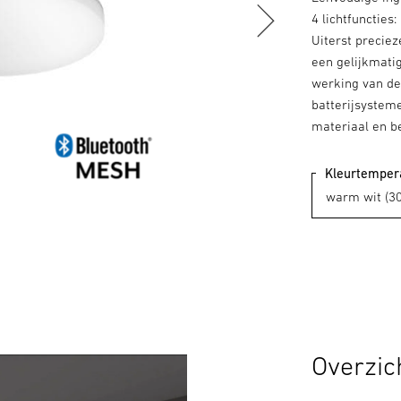
4 lichtfuncties
Uiterst preciez
een gelijkmatig
werking van de 
batterijsystem
materiaal en b
Kleurtemper
Overzic