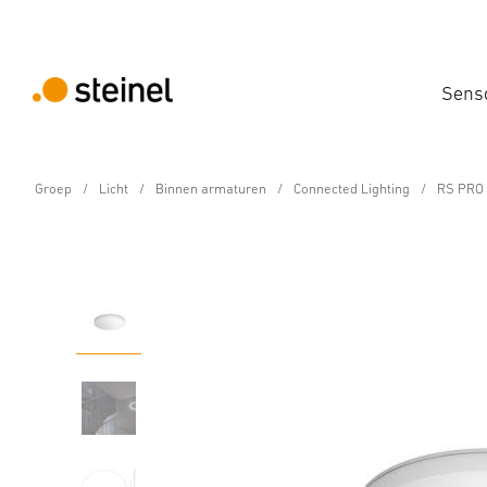
Sens
Groep
Licht
Binnen armaturen
Connected Lighting
RS PRO 
Sensor-LED-binnenlamp - Professional Lin
RS PRO R10 plus SC w
Eigenschappen
Technische gegevens
Productdetails