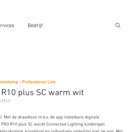
rvices
Bedrijf
Zoek
r een zoekterm in
nenlamp - Professional Line
Fabrikantinformatie
Toebehoren
 R10 plus SC warm wit
67717
al. Met de draadloos m.b.v. de app instelbare digitale
PRO R10 plus SC wordt Connected Lighting kinderspel.
ebruikname, koppeling en individuele instelling met de app. Met