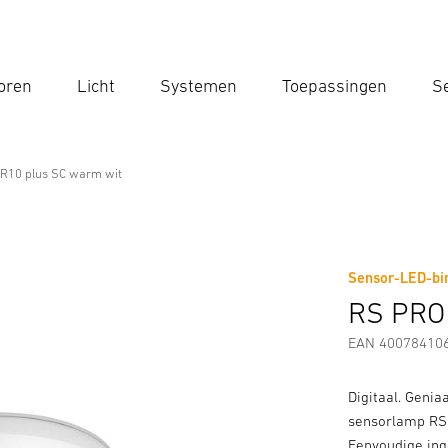
oren
Licht
Systemen
Toepassingen
Se
Voe
Zoek
R10 plus SC warm wit
e
arm wit
Sensor-LED-bin
Downloads
Veiligheids- en Waarschuwingsinstructies
RS PRO
EAN 40078410
Digitaal. Genia
sensorlamp RS 
Eenvoudige ing