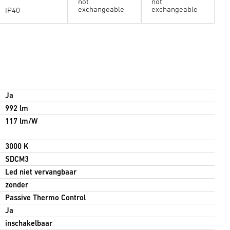
not
not
exchangeable
exchangeable
IP40
Ja
992 lm
117 lm/W
3000 K
SDCM3
Led niet vervangbaar
zonder
Passive Thermo Control
Ja
inschakelbaar