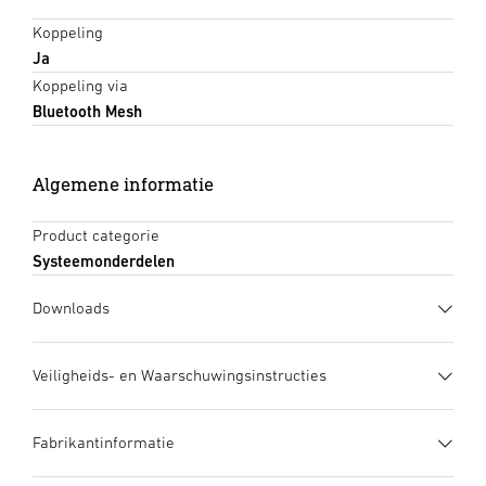
Koppeling
Ja
Koppeling via
Bluetooth Mesh
Algemene informatie
Product categorie
Systeemonderdelen
Downloads
Gegevensblad
(PDF, 1034 KB)
Veiligheids- en Waarschuwingsinstructies
Download starten
1. Belangrijke productinformatie
Fabrikantinformatie
Zorgvuldig doorlezen en bewaren a.u.b.! – Rechten uit het
Gebruiksaanwijzing
(PDF, 25 MB)
auteursrecht voorbehouden. Vermenigvuldiging, ook
Download starten