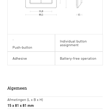
55,8
80,5
15
Individual button
assignment
Push-button
Adhesive
Battery-free operation
Algemeen
Afmetingen (L x B x H)
15 x 81 x 81 mm