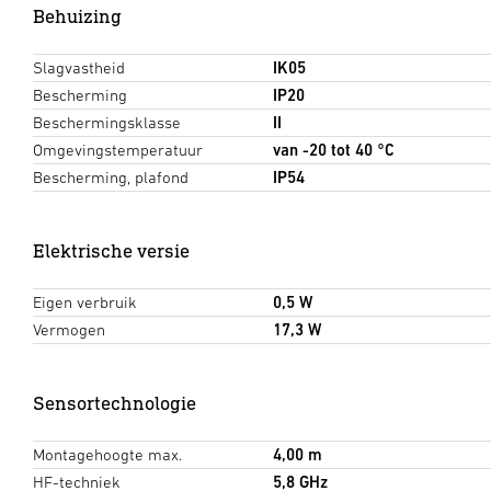
Behuizing
Slagvastheid
IK05
Bescherming
IP20
Beschermingsklasse
II
Omgevingstemperatuur
van -20 tot 40 °C
Bescherming, plafond
IP54
Elektrische versie
Eigen verbruik
0,5 W
Vermogen
17,3 W
Sensortechnologie
Montagehoogte max.
4,00 m
HF-techniek
5,8 GHz