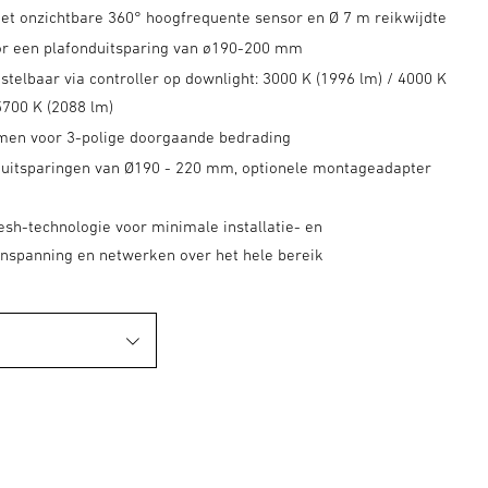
et onzichtbare 360° hoogfrequente sensor en Ø 7 m reikwijdte
or een plafonduitsparing van ø190-200 mm
nstelbaar via controller op downlight: 3000 K (1996 lm) / 4000 K
5700 K (2088 lm)
en voor 3-polige doorgaande bedrading
duitsparingen van Ø190 - 220 mm, optionele montageadapter
esh-technologie voor minimale installatie- en
nspanning en netwerken over het hele bereik