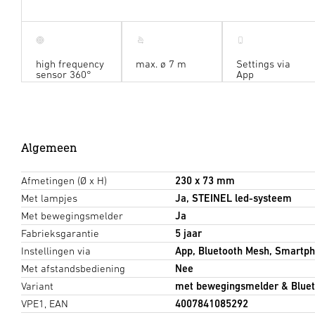
high frequency
max. ø 7 m
Settings via
sensor 360°
App
Algemeen
Afmetingen (Ø x H)
230 x 73 mm
Met lampjes
Ja, STEINEL led-systeem
Met bewegingsmelder
Ja
Fabrieksgarantie
5 jaar
Instellingen via
App, Bluetooth Mesh, Smartp
Met afstandsbediening
Nee
Variant
met bewegingsmelder & Bluet
VPE1, EAN
4007841085292