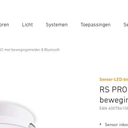
oren
Licht
Systemen
Toepassingen
Se
Voe
Zoek
SC met bewegingsmelder & Bluetooth
e
 bewegingsmelder & Bluetooth
Sensor-LED-bin
Downloads
Veiligheids- en Waarschuwingsinstructies
RS PRO
bewegin
EAN 40078410
Sensor inbo