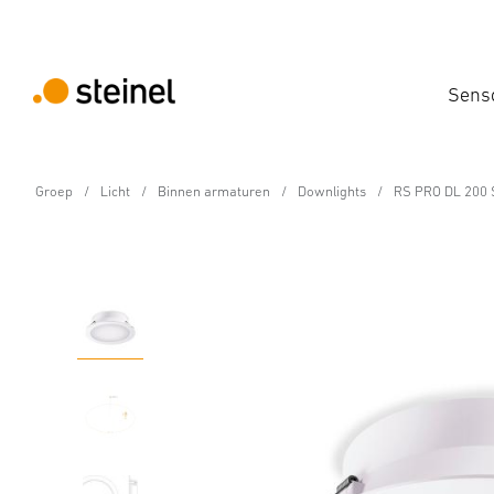
Sens
Groep
Licht
Binnen armaturen
Downlights
RS PRO DL 200 
Sensor-LED-binnenlamp - Professional Lin
RS PRO DL 200 SC met
Eigenschappen
Technische gegevens
Productdetails