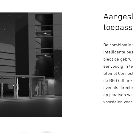
Aangesl
toepass
De combinatie 
intelligente b
biedt de gebru
eenvoudig in te
Steinel Connect
de BEG (afhanke
evenals direct
op plaatsen wa
voordelen voor