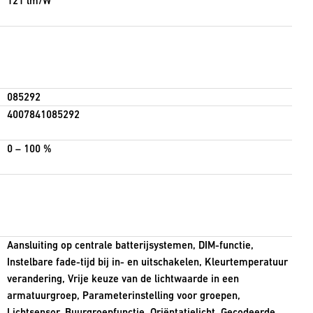
121 lm/W
085292
4007841085292
0 – 100 %
Aansluiting op centrale batterijsystemen, DIM-functie,
Instelbare fade-tijd bij in- en uitschakelen, Kleurtemperatuur
verandering, Vrije keuze van de lichtwaarde in een
armatuurgroep, Parameterinstelling voor groepen,
Lichtsensor, Buurgroepfunctie, Oriëntatielicht, Gecodeerde