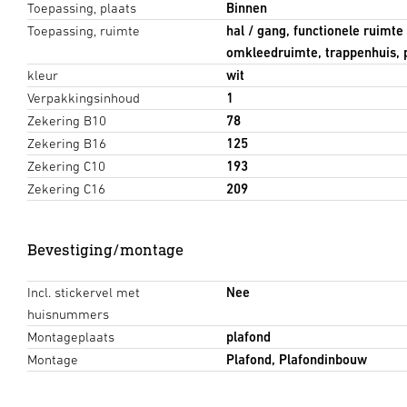
Toepassing, plaats
Binnen
Toepassing, ruimte
hal / gang, functionele ruimt
omkleedruimte, trappenhuis, p
kleur
wit
Verpakkingsinhoud
1
Zekering B10
78
Zekering B16
125
Zekering C10
193
Zekering C16
209
Bevestiging/montage
Incl. stickervel met
Nee
huisnummers
Montageplaats
plafond
Montage
Plafond, Plafondinbouw