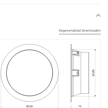
Gegevensblad downloaden
189
Ø
Ø230
73