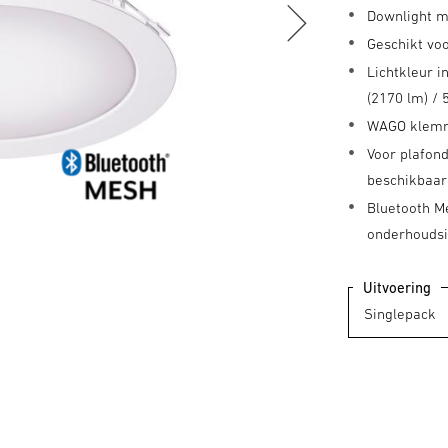
Downlight m
Geschikt vo
Lichtkleur i
(2170 lm) / 
WAGO klemm
Voor plafon
beschikbaar
Bluetooth M
onderhoudsi
Uitvoering