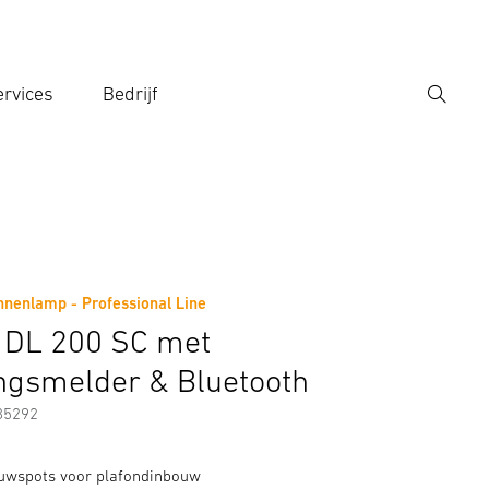
rvices
Bedrijf
Zoek
r een zoekterm in
nenlamp - Professional Line
Fabrikantinformatie
Toebehoren
 DL 200 SC met
gsmelder & Bluetooth
85292
uwspots voor plafondinbouw