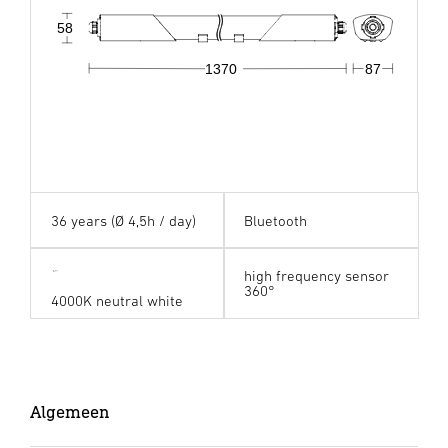
58
1370
87
36 years (Ø 4,5h / day)
Bluetooth
high frequency sensor
360°
4000K neutral white
Algemeen