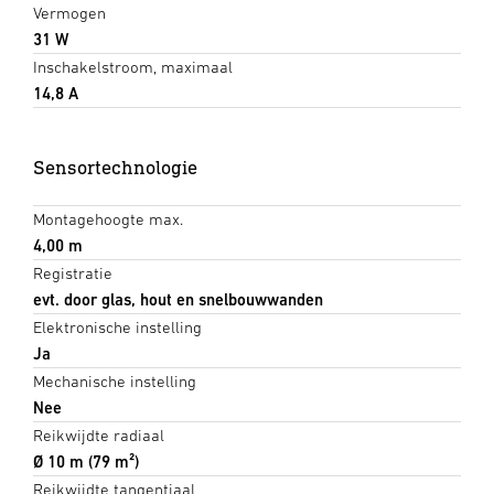
Vermogen
31 W
Inschakelstroom, maximaal
14,8 A
Sensortechnologie
Montagehoogte max.
4,00 m
Registratie
evt. door glas, hout en snelbouwwanden
Elektronische instelling
Ja
Mechanische instelling
Nee
Reikwijdte radiaal
Ø 10 m (79 m²)
Reikwijdte tangentiaal