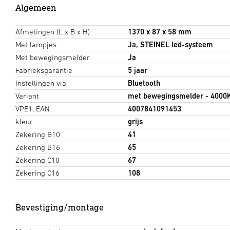
Algemeen
Afmetingen (L x B x H)
1370 x 87 x 58 mm
Met lampjes
Ja, STEINEL led-systeem
Met bewegingsmelder
Ja
Fabrieksgarantie
5 jaar
Instellingen via
Bluetooth
Variant
met bewegingsmelder - 4000
VPE1, EAN
4007841091453
kleur
grijs
Zekering B10
41
Zekering B16
65
Zekering C10
67
Zekering C16
108
Bevestiging/montage