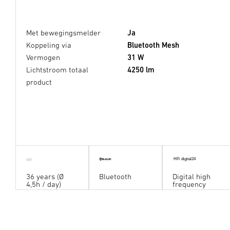
Met bewegingsmelder
Ja
Koppeling via
Bluetooth Mesh
Vermogen
31 W
Lichtstroom totaal
4250 lm
product
HF digital24
36 years (Ø
Bluetooth
Digital high
4,5h / day)
frequency