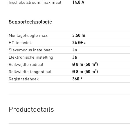
Inschakelstroom, maximaal
14,8 A
Sensortechnologie
Montagehoogte max.
3,50 m
HF-techniek
24 GHz
Slavemodus instelbaar
Ja
Elektronische instelling
Ja
Reikwijdte radiaal
Ø 8 m (50 m²)
Reikwijdte tangentiaal
Ø 8 m (50 m²)
Registratiehoek
360 °
Productdetails