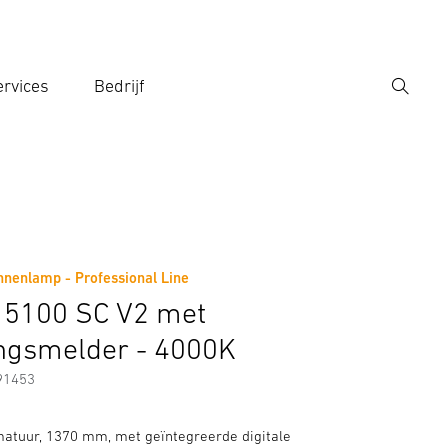
rvices
Bedrijf
Zoek
r een zoekterm in
nenlamp - Professional Line
 5100 SC V2 met
ngsmelder - 4000K
91453
atuur, 1370 mm, met geïntegreerde digitale