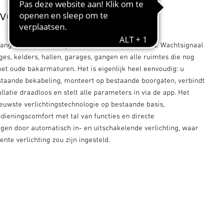
 voor renovaties.
angveldarmatuur tegen de renovatieachterstand. Wachtsignaal
es, kelders, hallen, garages, gangen en alle ruimtes die nog
met oude bakarmaturen. Het is eigenlijk heel eenvoudig: u
staande bekabeling, monteert op bestaande boorgaten, verbindt
llatie draadloos en stelt alle parameters in via de app. Het
ieuwste verlichtingstechnologie op bestaande basis,
dieningscomfort met tal van functies en directe
gen door automatisch in- en uitschakelende verlichting, waar
te verlichting zou zijn ingesteld.