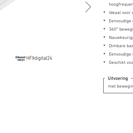
hoogfrequen
Ideaal voor
Eenvoudige 
360° bewegi
Nauwkeurige
Dimbare bas
Eenvoudige i
Geschikt voo
Uitvoering