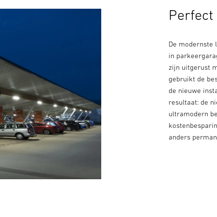
Perfect
De modernste l
in parkeergarag
zijn uitgerust 
gebruikt de be
de nieuwe insta
resultaat: de n
ultramodern be
kostenbesparin
anders permanen