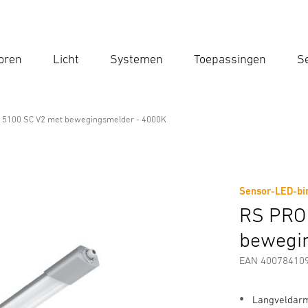
oren
Licht
Systemen
Toepassingen
Se
Voe
Zoek
 5100 SC V2 met bewegingsmelder - 4000K
e
et bewegingsmelder - 4000K
Sensor-LED-bin
Downloads
Fabrikantinformatie
Toebehoren
RS PRO
bewegi
EAN 40078410
Langveldarm