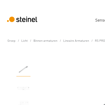
Sens
Groep
Licht
Binnen armaturen
Lineaire Armaturen
RS PRO
Sensor-LED-binnenlamp - Professional Lin
RS PRO 5100 SC V2 m
Eigenschappen
Technische gegevens
Productdetails