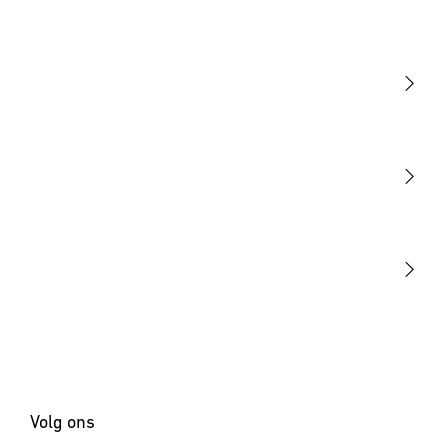
Opmerkingen over de app
Download starten
Licht
Sensoren
STEINEL Tools
Onze missie
STEINEL Solutions
Contact
Volg ons