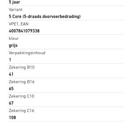
5 jaar
Variant
5 Core (5-draads doorvoerbedrading)
VPE1, EAN
4007841079338
kleur
grijs
Verpakkingsinhoud
1
Zekering B10
41
Zekering B16
65
Zekering C10
67
Zekering C16
108