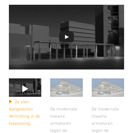
Ze zien:
Aangesloten
De modernste
De modernste
Verlichting in de
lineaire
lineaire
toepassing.
armaturen
armaturen
tegen de
tegen de