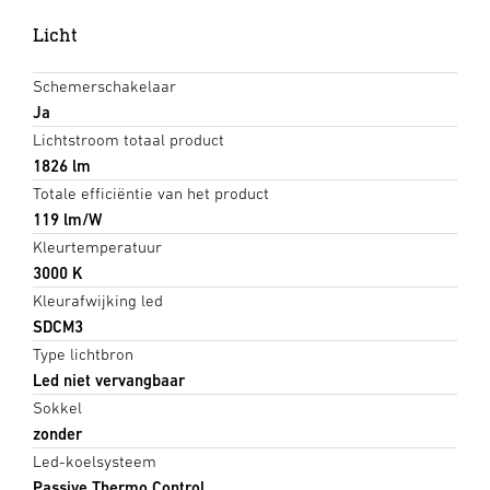
Licht
Schemerschakelaar
Ja
Lichtstroom totaal product
1826 lm
Totale efficiëntie van het product
119 lm/W
Kleurtemperatuur
3000 K
Kleurafwijking led
SDCM3
Type lichtbron
Led niet vervangbaar
Sokkel
zonder
Led-koelsysteem
Passive Thermo Control