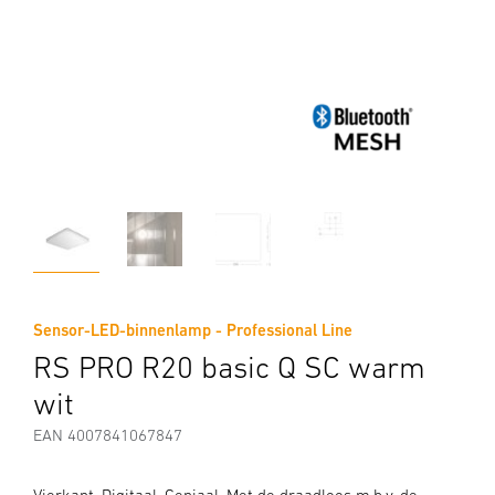
Sensor-LED-binnenlamp - Professional Line
RS PRO R20 basic Q SC warm
wit
EAN 4007841067847
Vierkant. Digitaal. Geniaal. Met de draadloos m.b.v. de