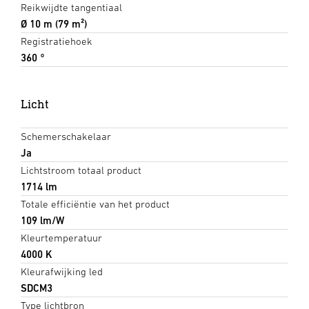
Reikwijdte tangentiaal
Ø 10 m (79 m²)
Registratiehoek
360 °
Licht
Schemerschakelaar
Ja
Lichtstroom totaal product
1714 lm
Totale efficiëntie van het product
109 lm/W
Kleurtemperatuur
4000 K
Kleurafwijking led
SDCM3
Type lichtbron