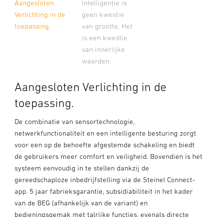
Aangesloten
Intelligentie is
Verlichting in de
geen kwestie
toepassing.
van grootte. Het
is een kwestie
van innerlijke
waarden.
Aangesloten Verlichting in de
toepassing.
De combinatie van sensortechnologie,
netwerkfunctionaliteit en een intelligente besturing zorgt
voor een op de behoefte afgestemde schakeling en biedt
de gebruikers meer comfort en veiligheid. Bovendien is het
systeem eenvoudig in te stellen dankzij de
gereedschaploze inbedrijfstelling via de Steinel Connect-
app. 5 jaar fabrieksgarantie, subsidiabiliteit in het kader
van de BEG (afhankelijk van de variant) en
bedieningsgemak met talrijke functies, evenals directe