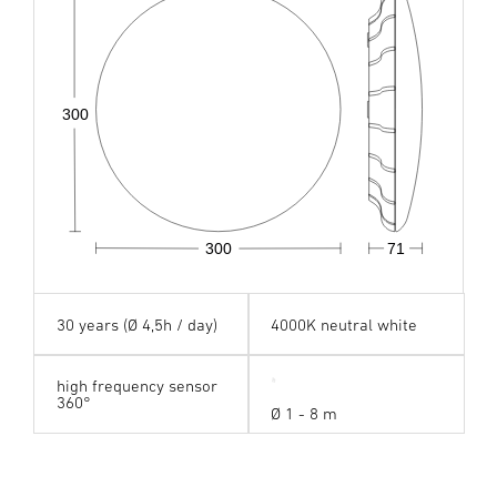
300
300
71
30 years (Ø 4,5h / day)
4000K neutral white
high frequency sensor
360°
Ø 1 - 8 m