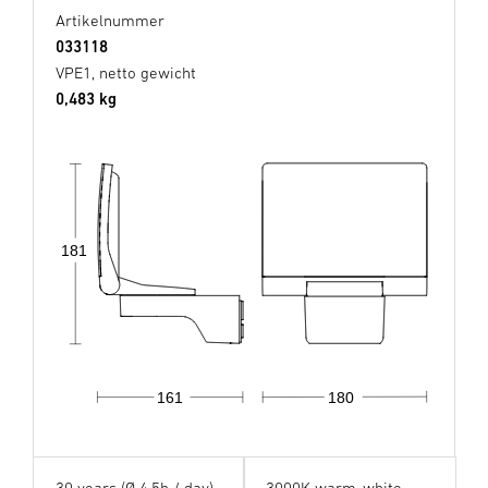
Artikelnummer
033118
VPE1, netto gewicht
0,483 kg
181
161
180
30 years (Ø 4,5h / day)
3000K warm-white