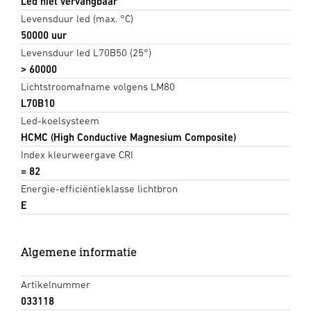
Led niet vervangbaar
Levensduur led (max. °C)
50000 uur
Levensduur led L70B50 (25°)
> 60000
Lichtstroomafname volgens LM80
L70B10
Led-koelsysteem
HCMC (High Conductive Magnesium Composite)
Index kleurweergave CRI
= 82
Energie-efficiëntieklasse lichtbron
E
Algemene informatie
Artikelnummer
033118