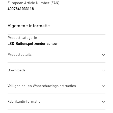
European Article Number (EAN)
4007841033118
Algemene informatie
Product categorie
LED-Buitenspot zonder sensor
Productdetails
Downloads
Gegevensblad
(PDF, 1185 KB)
Veiligheids- en Waarschuwingsinstructies
Download starten
1. Belangrijke productinformatie
Fabrikantinformatie
Zorgvuldig doorlezen en bewaren a.u.b.! – Rechten uit het
Gebruiksaanwijzing
(PDF, 8 MB)
auteursrecht voorbehouden. Vermenigvuldiging, ook
Download starten
Inclusief STEINEL led-
Fabrikant
HCMC koelsysteem