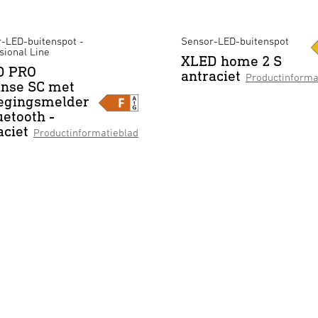
-LED-buitenspot -
Sensor-LED-buitenspot
sional Line
XLED home 2 S
D PRO
antraciet
Productinforma
nse SC met
egingsmelder
uetooth -
aciet
Productinformatieblad