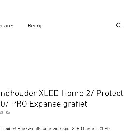
rvices
Bedrijf
Zoek
r een zoekterm in
panse grafiet
Toebehoren
ndhouder XLED Home 2/ Protect
40/ PRO Expanse grafiet
53086
n randen! Hoekwandhouder voor spot XLED home 2, XLED