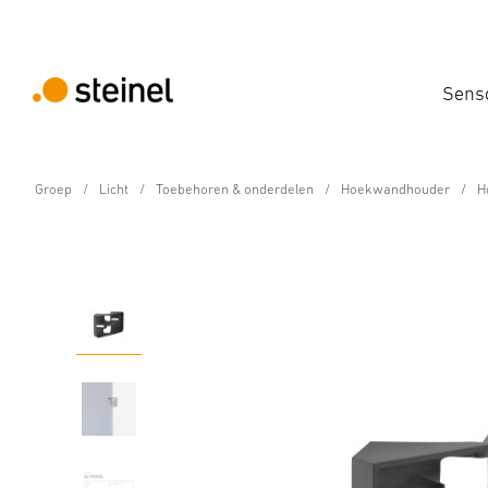
Sens
Groep
Licht
Toebehoren & onderdelen
Hoekwandhouder
H
Toebehoren
Hoekwandhouder XLED 
Technische gegevens
Productdetails
Downloads