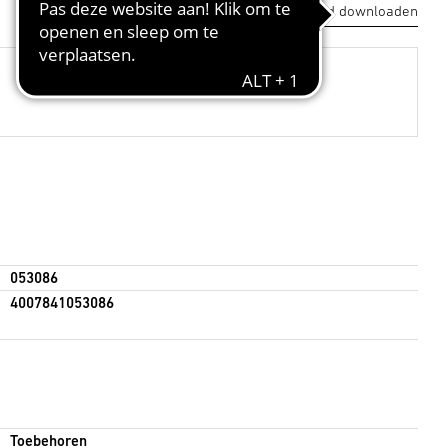
Gegevensblad downloaden
053086
4007841053086
Toebehoren