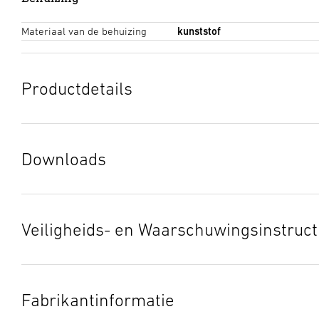
Materiaal van de behuizing
kunststof
Productdetails
Downloads
Gegevensblad
(PDF, 451 KB)
Download starten
Veiligheids- en Waarschuwingsinstruct
1. Belangrijke productinformatie
Zorgvuldig doorlezen en bewaren a.u.b.! – Rechten uit het
Fabrikantinformatie
auteursrecht voorbehouden. Vermenigvuldiging, ook