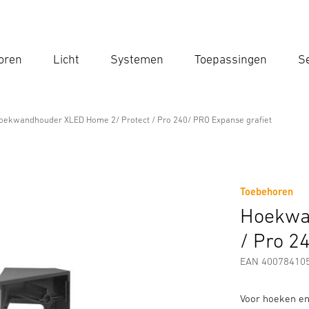
oren
Licht
Systemen
Toepassingen
Se
Voe
Zoek
oekwandhouder XLED Home 2/ Protect / Pro 240/ PRO Expanse grafiet
Home 2/ Protect / Pro 240/ PRO Ex
Toebehoren
Veiligheids- en Waarschuwingsinstructies
Fabrikantinformatie
Hoekwa
/ Pro 2
EAN 40078410
Voor hoeken e