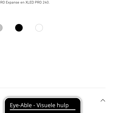
PRO Expanse en XLED PRO 240.
et
zilver
zwart
wit