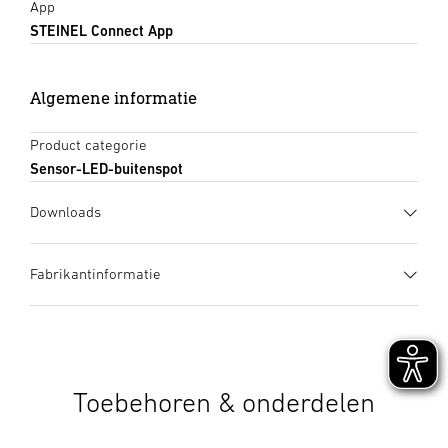
App
STEINEL Connect App
Algemene informatie
Product categorie
Sensor-LED-buitenspot
Downloads
Gegevensblad
(PDF, 1756 KB)
Fabrikantinformatie
Download starten
Fabrikant
STEINEL GmbH
Gebruiksaanwijzing
(PDF, 10 MB)
Dieselstraße 80-84
Download starten
33442 Herzebrock-Clarholz
Toebehoren & onderdelen
Duitsland
Schakelschema's
(PDF, 694 KB)
product@steinel.de