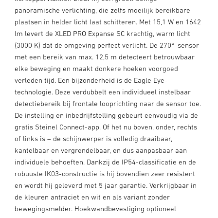
panoramische verlichting, die zelfs moeilijk bereikbare
plaatsen in helder licht laat schitteren. Met 15,1 W en 1642
lm levert de XLED PRO Expanse SC krachtig, warm licht
(3000 K) dat de omgeving perfect verlicht. De 270°-sensor
met een bereik van max. 12,5 m detecteert betrouwbaar
elke beweging en maakt donkere hoeken voorgoed
verleden tijd. Een bijzonderheid is de Eagle Eye-
technologie. Deze verdubbelt een individueel instelbaar
detectiebereik bij frontale looprichting naar de sensor toe.
De instelling en inbedrijfstelling gebeurt eenvoudig via de
gratis Steinel Connect-app. Of het nu boven, onder, rechts
of links is – de schijnwerper is volledig draaibaar,
kantelbaar en vergrendelbaar, en dus aanpasbaar aan
individuele behoeften. Dankzij de IP54-classificatie en de
robuuste IK03-constructie is hij bovendien zeer resistent
en wordt hij geleverd met 5 jaar garantie. Verkrijgbaar in
de kleuren antraciet en wit en als variant zonder
bewegingsmelder. Hoekwandbevestiging optioneel